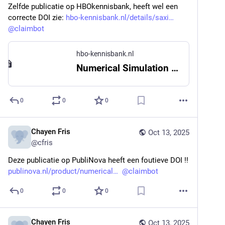
Zelfde publicatie op HBOkennisbank, heeft wel een 
correcte DOI zie: 
hbo-kennisbank.nl/details/saxi
@
claimbot
hbo-kennisbank.nl
Numerical Simulation as a Precedence Method - HBO Kennisbank
0
0
0
Chayen Fris
Oct 13, 2025
@
cfris
Deze publicatie op PubliNova heeft een foutieve DOI !!  
publinova.nl/product/numerical
@
claimbot
0
0
0
Chayen Fris
Oct 13, 2025