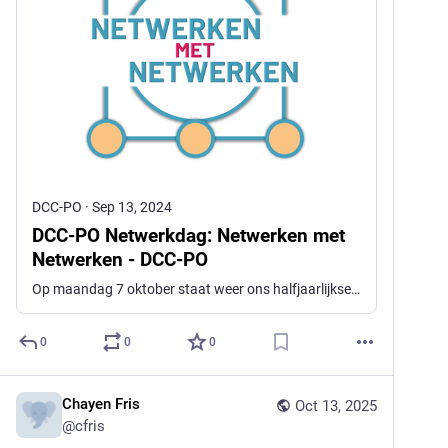
DCC-PO
·
Sep 13, 2024
DCC-PO Netwerkdag: Netwerken met
Netwerken - DCC-PO
Op maandag 7 oktober staat weer ons halfjaarlijkse netwerkevent gepland. Plaats van handeling is zoals gewoonlijk Domstad in Utrecht, van 9:30 tot 16:30. Het thema ditmaal is "Netwerken met Netwerken" en dat krijgt vooral in de middag vorm. Programma OchtendWe beginnen de dag met een overzicht van de voortgang en resultaten van het DCC-PO. In […]
0
0
0
Chayen Fris
Oct 13, 2025
@
cfris