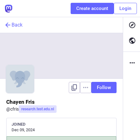
Create account
Login
Back
Follow
Chayen Fris
@
cfris
research.test.edu.nl
JOINED
Dec 09, 2024