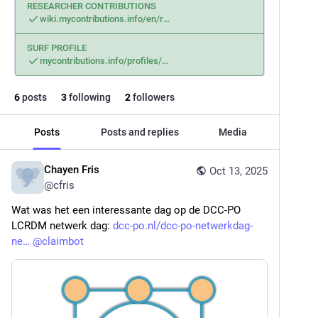
RESEARCHER CONTRIBUTIONS
wiki.mycontributions.info/en/r
SURF PROFILE
mycontributions.info/profiles/
6
posts
3
following
2
followers
Posts
Posts and replies
Media
Chayen Fris
Oct 13, 2025
@
cfris
Wat was het een interessante dag op de DCC-PO 
LCRDM netwerk dag: 
dcc-po.nl/dcc-po-netwerkdag-
ne
@
claimbot